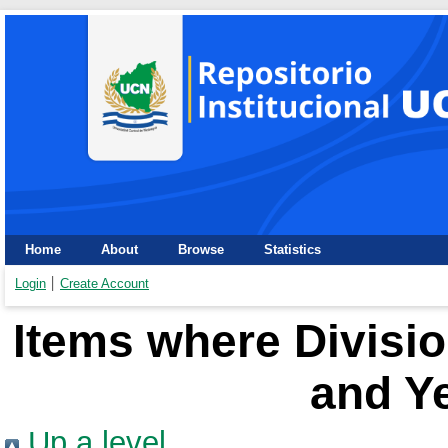
Home
About
Browse
Statistics
Login
Create Account
Items where Divisio
and Ye
Up a level