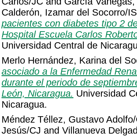
Carlos/JC
and
García Vanegas,
Calderón, Izamar del Socorro/IS
pacientes con diabetes tipo 2 de
Hospital Escuela Carlos Robert
Universidad Central de Nicarag
Merlo Hernández, Karina del So
asociado a la Enfermedad Renal 
durante el periodo de septiembr
León, Nicaragua.
Universidad C
Nicaragua.
Méndez Téllez, Gustavo Adolfo
Jesús/CJ
and
Villanueva Delgad