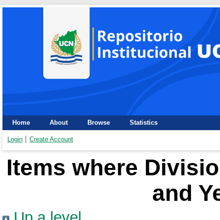
Home
About
Browse
Statistics
Login
Create Account
Items where Divisio
and Ye
Up a level