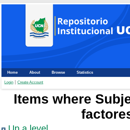
Home
About
Browse
Statistics
Login
Create Account
Items where Subje
factore
Up a level