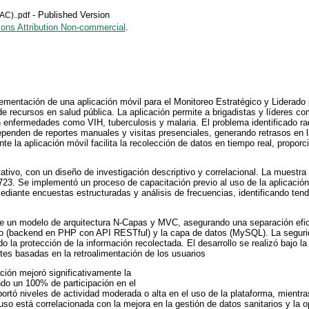
- Published Version
AC)..pdf
ns Attribution Non-commercial
.
lementación de una aplicación móvil para el Monitoreo Estratégico y Liderado 
e recursos en salud pública. La aplicación permite a brigadistas y líderes co
 enfermedades como VIH, tuberculosis y malaria. El problema identificado rad
ependen de reportes manuales y visitas presenciales, generando retrasos en l
te la aplicación móvil facilita la recolección de datos en tiempo real, propor
tivo, con un diseño de investigación descriptivo y correlacional. La muestr
723. Se implementó un proceso de capacitación previo al uso de la aplicaci
ediante encuestas estructuradas y análisis de frecuencias, identificando tende
ue un modelo de arquitectura N-Capas y MVC, asegurando una separación efici
ocio (backend en PHP con API RESTful) y la capa de datos (MySQL). La seguri
o la protección de la información recolectada. El desarrollo se realizó bajo
tes basadas en la retroalimentación de los usuarios
ción mejoró significativamente la
ando un 100% de participación en el
portó niveles de actividad moderada o alta en el uso de la plataforma, mientr
so está correlacionada con la mejora en la gestión de datos sanitarios y la 