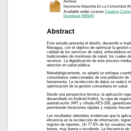
Archive
Neumonía Adquirida En La Comunidad (N
Available under License
Creative Commo
Download (985kB)
Abstract
Este estudio presenta el diseño, desarrollo e imp
Managua, con el objetivo de optimizar la gestión d
calidad de los servicios de salud, enfocándose en
tradicionales de monitoreo de salud, los cuales d
recursos. La digitalización de este proceso median
atención en salud pública.
Metodológicamente, se adoptó un enfoque cuantita
comunitarios seleccionados de una población de 
herramienta. La recolección de datos se realizó m
optimización de la gestión comunitaria en salud.
Desde una perspectiva técnica, la aplicación sig
desarrollado en Android Kotlin), la capa de neg
autenticación JWT y cifrado AES-256, garantizand
permitiendo iteraciones rápidas y mejoras frecuen
Los resultados obtenidos evidencian que la aplica
eficiencia en la recolección de información, logr
registro de reportes. Un 77.6% de los usuarios re
buena, muy buena o excelente. La frecuencia de u