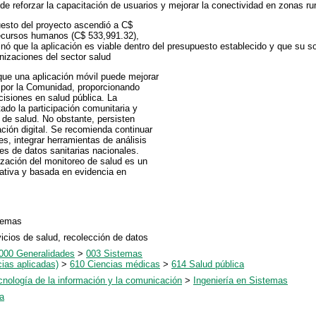
de reforzar la capacitación de usuarios y mejorar la conectividad en zonas ru
uesto del proyecto ascendió a C$
recursos humanos (C$ 533,991.32),
inó que la aplicación es viable dentro del presupuesto establecido y que su s
nizaciones del sector salud
 que una aplicación móvil puede mejorar
o por la Comunidad, proporcionando
cisiones en salud pública. La
do la participación comunitaria y
 de salud. No obstante, persisten
ación digital. Se recomienda continuar
s, integrar herramientas de análisis
ses de datos sanitarias nacionales.
ización del monitoreo de salud es un
tativa y basada en evidencia en
stemas
vicios de salud, recolección de datos
000 Generalidades
>
003 Sistemas
ias aplicadas)
>
610 Ciencias médicas
>
614 Salud pública
cnología de la información y la comunicación
>
Ingeniería en Sistemas
a