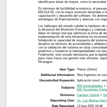
identificaron áreas de mejora, como la necesidad 
En términos de factibilidad económica, el presup
693,014.59, con la mayor inversión destinada a 
capacitación y desarrollo del software. Se determ
estrategias de financiamiento y alianzas con orga
Los hallazgos del estudio validan la hipótesis de
la eficiencia del Monitoreo Estratégico y Liderad
datos en tiempo real que optimizan la toma de de
implementación de esta herramienta ha incrementa
fortalecido la capacidad de respuesta del sistema
desafíos en términos de accesibilidad y alfabetiz
con la validación del sistema en otras comunidade
predictivo y fortalecer la interoperabilidad con ba
Finalmente, este estudio demuestra que la digital
paso clave hacia una gestión más eficiente, equi
Nicaragua.
Item Type:
Thesis (Other)
Additional Information:
Otra Ingeniero en si
Uncontrolled Keywords:
Aplicación movil, ser
000 Generalidades
>
Subjects:
600 Tecnología (Cienc
Divisions:
Campus Central
>
Te
Depositing User:
Lic. Luz Marina Garcí
Date Deposited:
13 Aug 2025 18:48