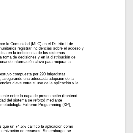
por la Comunidad (MLC) en el Distrito II de
munitarios registrar incidencias sobre el acceso y
ica en la ineficiencia de los sistemas
a toma de decisiones y en la distribución de
cionando información clave para mejorar la
a estuvo compuesta por 290 brigadistas
ón, asegurando una adecuada adopción de la
ncias clave entre el uso de la aplicación y la
ente entre la capa de presentación (frontend
dad del sistema se reforzó mediante
 la metodología Extreme Programming (XP),
as que un 74.5% calificó la aplicación como
optimización de recursos. Sin embargo, se