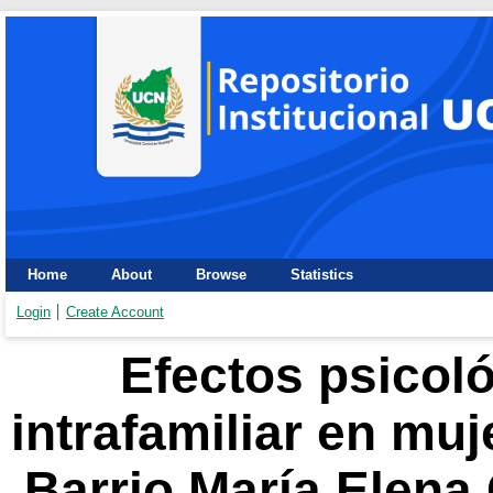
Home
About
Browse
Statistics
Login
Create Account
Efectos psicoló
intrafamiliar en muj
Barrio María Elena