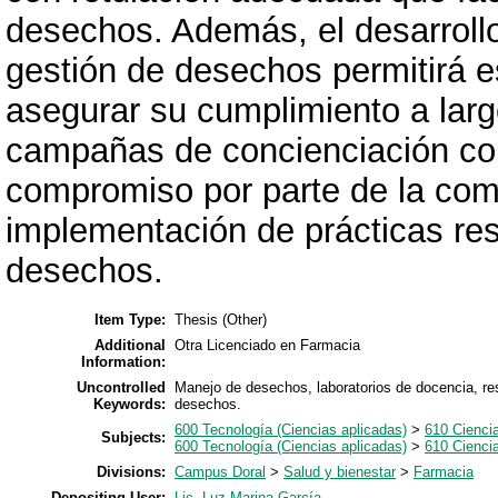
desechos. Además, el desarrollo
gestión de desechos permitirá e
asegurar su cumplimiento a larg
campañas de concienciación con
compromiso por parte de la comu
implementación de prácticas re
desechos.
Item Type:
Thesis (Other)
Additional
Otra Licenciado en Farmacia
Information:
Uncontrolled
Manejo de desechos, laboratorios de docencia, resp
Keywords:
desechos.
600 Tecnología (Ciencias aplicadas)
>
610 Cienci
Subjects:
600 Tecnología (Ciencias aplicadas)
>
610 Cienci
Divisions:
Campus Doral
>
Salud y bienestar
>
Farmacia
Depositing User:
Lic. Luz Marina García