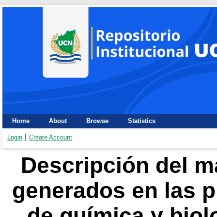
Home
About
Browse
Statistics
Login
Create Account
Descripción del m
generados en las pr
de química y biol