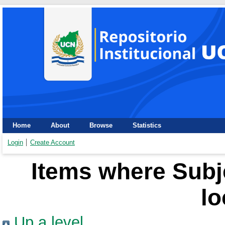
Home
About
Browse
Statistics
Login
Create Account
Items where Subj
lo
Up a level