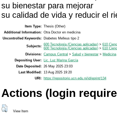
su bienestar para mejorar
su calidad de vida y reducir el 
Item Type:
Thesis (Other)
Additional Information:
Otra Doctor en medicina
Uncontrolled Keywords:
Diabetes Melleus tipo 2
600 Tecnología (Ciencias aplicadas)
>
610 Cien
Subjects:
600 Tecnología (Ciencias aplicadas)
>
610 Cien
Divisions:
Campus Central
>
Salud y bienestar
>
Medicina
Depositing User:
Lic. Luz Marina García
Date Deposited:
26 May 2025 23:03
Last Modified:
13 Aug 2025 19:20
URI:
https://repositorio.ucn.edu.ni/id/eprint/134
Actions (login require
View Item