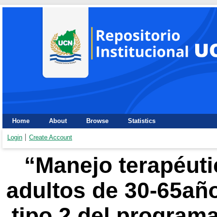
Home
About
Browse
Statistics
Login
Create Account
“Manejo terapéuti
adultos de 30-65año
tipo 2 del program