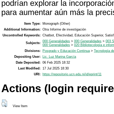
podrían explorar la incorporación
para aumentar aún más la precis
Item Type:
Monograph (Other)
Additional Information:
Otra Informe de investigación
Uncontrolled Keywords:
Chatbot, Efectividad, Educación Superior, Satisfa
000 Generalidades
>
000 Generalidades
>
003 
Subjects:
000 Generalidades
>
020 Bibliotecología e infor
Divisions:
Posgrado y Educación Continua
>
Tecnología de
Depositing User:
Lic. Luz Marina García
Date Deposited:
06 Feb 2025 18:32
Last Modified:
17 Jul 2025 18:30
URI:
https://repositorio.ucn.edu.ni/id/eprint/11
Actions (login require
View Item