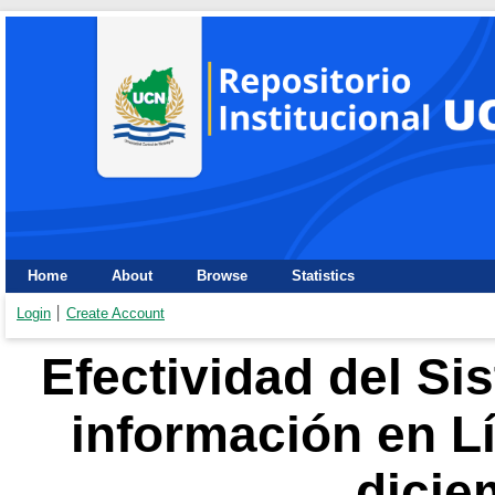
Home
About
Browse
Statistics
Login
Create Account
Efectividad del Si
información en L
dicie